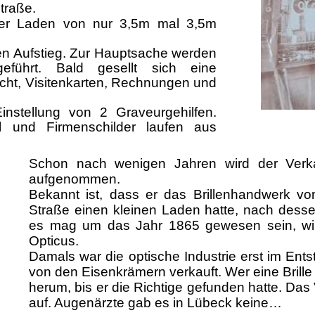
traße.
ner Laden von nur 3,5m mal 3,5m
gen Aufstieg. Zur Hauptsache werden
geführt. Bald gesellt sich eine
icht, Visitenkarten, Rechnungen und
instellung von 2 Graveurgehilfen.
l und Firmenschilder laufen aus
Schon nach wenigen Jahren wird der Verka
aufgenommen.
Bekannt ist, dass er das Brillenhandwerk vo
Straße einen kleinen Laden hatte, nach desse
es mag um das Jahr 1865 gewesen sein, wird
Opticus.
Damals war die optische Industrie erst im Entst
von den Eisenkrämern verkauft. Wer eine Brille
herum, bis er die Richtige gefunden hatte. Da
auf. Augenärzte gab es in Lübeck keine…