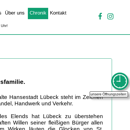
s
Über uns
Chronik
Kontakt
0
Uhr!
familie.
unsere Öffnungszeiten:
alte Hansestadt Lübeck steht im Zeichen
ndel, Handwerk und Verkehr.
des Elends hat Lübeck zu überstehen
ten Willen seiner fleißigen Bürger allen
chem Wirken läuten die Glocken von St.